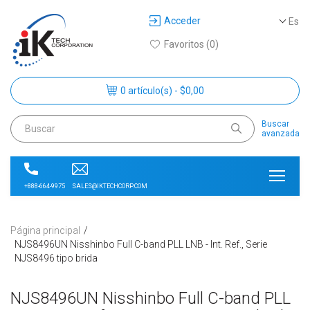
Acceder
Es
Favoritos (0)
0 artículo(s) - $0,00
Buscar
avanzada
SALES@IKTECHCORP.COM
+888-664-9975
Página principal
NJS8496UN Nisshinbo Full C-band PLL LNB - Int. Ref., Serie
NJS8496 tipo brida
NJS8496UN Nisshinbo Full C-band PLL