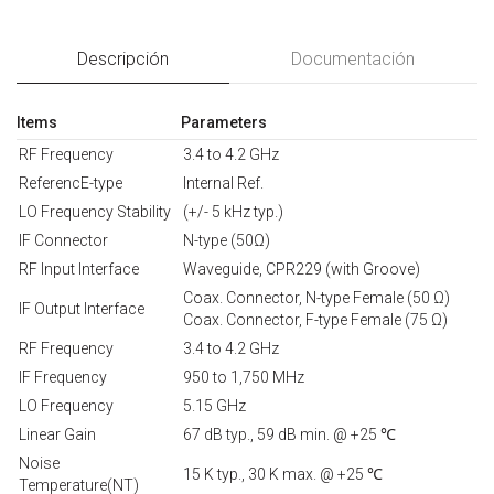
Descripción
Documentación
Items
Parameters
RF Frequency
3.4 to 4.2 GHz
ReferencE-type
Internal Ref.
LO Frequency Stability
(+/- 5 kHz typ.)
IF Connector
N-type (50Ω)
RF Input Interface
Waveguide, CPR229 (with Groove)
Coax. Connector, N-type Female (50 Ω)
IF Output Interface
Coax. Connector, F-type Female (75 Ω)
RF Frequency
3.4 to 4.2 GHz
IF Frequency
950 to 1,750 MHz
LO Frequency
5.15 GHz
Linear Gain
67 dB typ., 59 dB min. @ +25 ℃
Noise
15 K typ., 30 K max. @ +25 ℃
Temperature(NT)