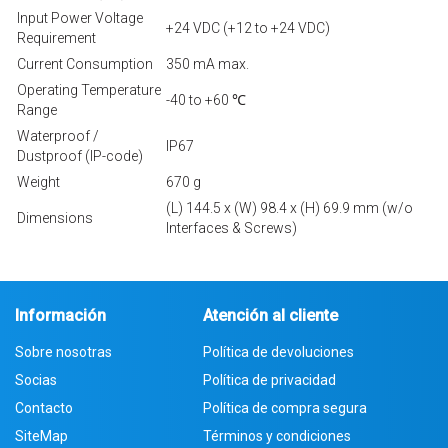
Input Power Voltage
+24 VDC (+12 to +24 VDC)
Requirement
Current Consumption
350 mA max.
Operating Temperature
-40 to +60 ℃
Range
Waterproof /
IP67
Dustproof (IP-code)
Weight
670 g
(L) 144.5 x (W) 98.4 x (H) 69.9 mm (w/o
Dimensions
Interfaces & Screws)
Información
Atención al cliente
Sobre nosotras
Política de devoluciones
Socias
Política de privacidad
Contacto
Política de compra segura
SiteMap
Términos y condiciones