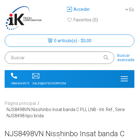
Acceder
Es
Favoritos (0)
0 artículo(s) - $0,00
Buscar
avanzada
SALES@IKTECHCORP.COM
+888-664-9975
Página principal
NJS8498VN Nisshinbo Insat banda C PLL LNB - Int. Ref., Serie
NJS8498 tipo brida
NJS8498VN Nisshinbo Insat banda C