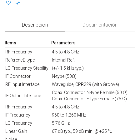
Descripción
Documentación
Items
Parameters
RF Frequency
4.5 to 4.8 GHz
ReferencE-type
Internal Ref.
LO Frequency Stability
(+/- 1.5 kHz typ.)
IF Connector
N-type (50Ω)
RF Input Interface
Waveguide, CPR229 (with Groove)
Coax. Connector, N-type Female (50 Ω)
IF Output Interface
Coax. Connector, F-type Female (75 Ω)
RF Frequency
4.5 to 4.8 GHz
IF Frequency
960 to 1,260 MHz
LO Frequency
5.76 GHz
Linear Gain
67 dB typ., 59 dB min. @ +25 ℃
Noise