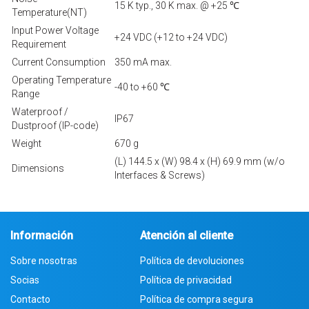
15 K typ., 30 K max. @ +25 ℃
Temperature(NT)
Input Power Voltage
+24 VDC (+12 to +24 VDC)
Requirement
Current Consumption
350 mA max.
Operating Temperature
-40 to +60 ℃
Range
Waterproof /
IP67
Dustproof (IP-code)
Weight
670 g
(L) 144.5 x (W) 98.4 x (H) 69.9 mm (w/o
Dimensions
Interfaces & Screws)
Información
Atención al cliente
Sobre nosotras
Política de devoluciones
Socias
Política de privacidad
Contacto
Política de compra segura