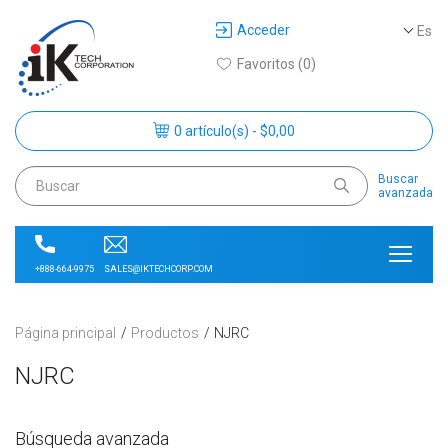
Acceder
Es
Favoritos (0)
0 artículo(s) - $0,00
Buscar
avanzada
SALES@IKTECHCORP.COM
+888-664-9975
Página principal
Productos
NJRC
NJRC
Búsqueda avanzada