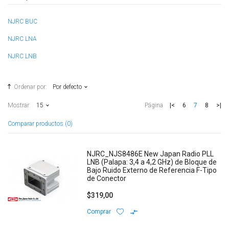
NJRC BUC
NJRC LNA
NJRC LNB
Ordenar por:
Por defecto
|<
6
7
8
>|
Mostrar:
15
Página
Comparar productos (0)
NJRC_NJS8486E New Japan Radio PLL
LNB (Palapa: 3,4 a 4,2 GHz) de Bloque de
Bajo Ruido Externo de Referencia F-Tipo
de Conector
$319,00
Comprar