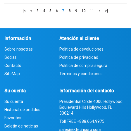
|<
<
3
4
5
6
7
8
9
10
11
>
>|
Información
Atención al cliente
Sobre nosotras
Política de devoluciones
Socias
Política de privacidad
Contacto
Política de compra segura
SiteMap
Términos y condiciones
Su cuenta
Información del contacto
Su cuenta
Presidential Circle 4000 Hollywood
Boulevard Hills Hollywood, FL
Historial de pedidos
330214
Favoritos
Toll FREE
+888.664.9975
Boletín de noticias
sales@iktechcorp.com