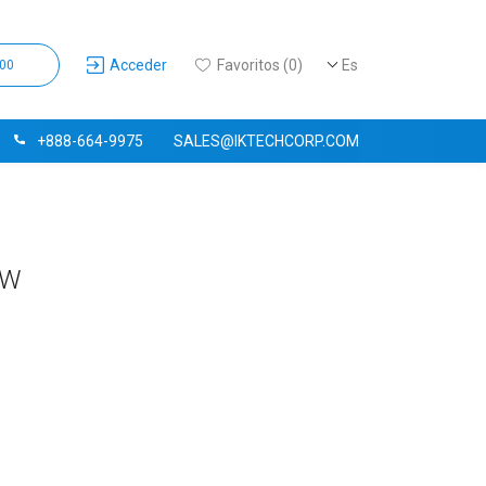
Acceder
Favoritos (0)
Es
,00
+888-664-9975
SALES@IKTECHCORP.COM
2W