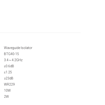
Waveguide Isolator
BTG40-15
3.4～4.2GHz
≤0.6dB
≤1.25
≥23dB
WR229
10W
2W