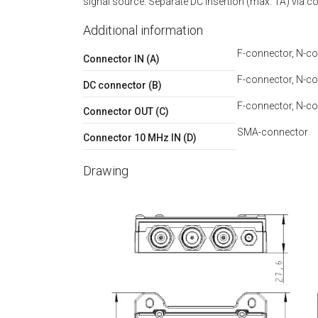
signal source. Separate DC insertion (max. 1A) via co
Additional information
F-connector, N-c
Connector IN (A)
F-connector, N-co
DC connector (B)
F-connector, N-c
Connector OUT (C)
SMA-connector
Connector 10 MHz IN (D)
Drawing