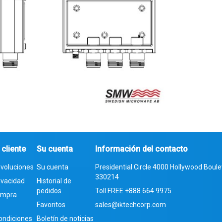
 cliente
Su cuenta
Información del contacto
evoluciones
Su cuenta
Presidential Circle 4000 Hollywood Boulev
330214
rivacidad
Historial de
pedidos
Toll FREE
+888.664.9975
compra
Favoritos
sales@iktechcorp.com
ondiciones
Boletín de noticias