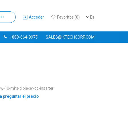
Acceder
Favoritos (0)
Es
,00
+888-664-9975
SALES@IKTECHCORP.COM
w-10-mhz-diplexer-dc-inserter
a preguntar el precio