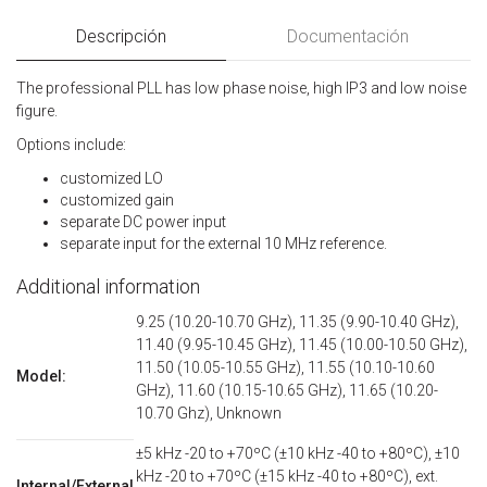
Descripción
Documentación
The professional PLL has low phase noise, high IP3 and low noise
figure.
Options include:
customized LO
customized gain
separate DC power input
separate input for the external 10 MHz reference.
Additional information
9.25 (10.20-10.70 GHz), 11.35 (9.90-10.40 GHz),
11.40 (9.95-10.45 GHz), 11.45 (10.00-10.50 GHz),
11.50 (10.05-10.55 GHz), 11.55 (10.10-10.60
Model:
GHz), 11.60 (10.15-10.65 GHz), 11.65 (10.20-
10.70 Ghz), Unknown
±5 kHz -20 to +70ºC (±10 kHz -40 to +80ºC), ±10
kHz -20 to +70ºC (±15 kHz -40 to +80ºC), ext.
Internal/External