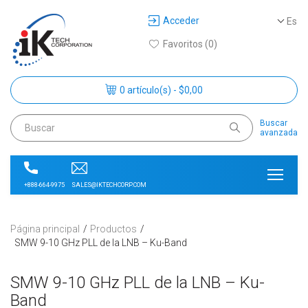
Acceder
Es
Favoritos (0)
0 artículo(s) - $0,00
Buscar
avanzada
SALES@IKTECHCORP.COM
+888-664-9975
Página principal
Productos
SMW 9-10 GHz PLL de la LNB – Ku-Band
SMW 9-10 GHz PLL de la LNB – Ku-
Band