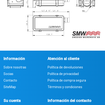
Información
Atención al cliente
Sobre nosotras
Política de devoluciones
Socias
Política de privacidad
Contacto
Política de compra segura
SiteMap
Términos y condiciones
Su cuenta
Información del contacto