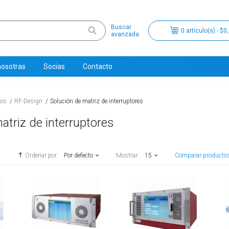
Buscar
0 artículo(s) - $0
avanzada
nosotras
Socias
Contacto
tos
RF-Design
Solución de matriz de interruptores
atriz de interruptores
Ordenar por:
Por defecto
Mostrar:
15
Comparar productos