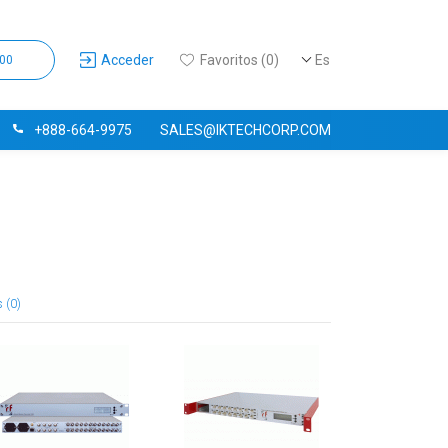
Acceder
Favoritos (0)
Es
,00
+888-664-9975
SALES@IKTECHCORP.COM
 (0)