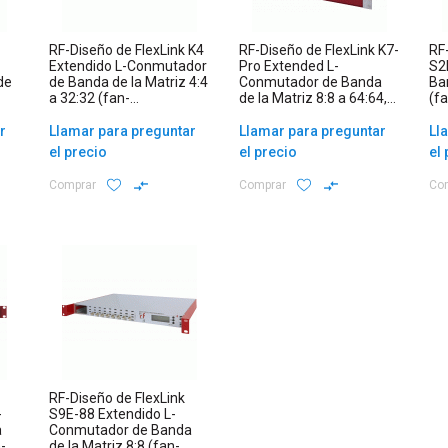
RF-Diseño de FlexLink K4
RF-Diseño de FlexLink K7-
RF
Extendido L-Conmutador
Pro Extended L-
S2
de
de Banda de la Matriz 4:4
Conmutador de Banda
Ba
a 32:32 (fan-
de la Matriz 8:8 a 64:64,
(fa
out/distributiva)
850 – 2450MHz (fan-
out/distributiva)
r
Llamar para preguntar
Llamar para preguntar
Ll
el precio
el precio
el
Comprar
Comprar
Co
RF-Diseño de FlexLink
-
S9E-88 Extendido L-
a
Conmutador de Banda
-
de la Matriz 8:8 (fan-