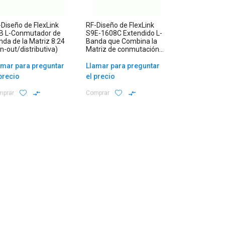
-Diseño de FlexLink
RF-Diseño de FlexLink
B L-Conmutador de
S9E-1608C Extendido L-
nda de la Matriz 8:24
Banda que Combina la
n-out/distributiva)
Matriz de conmutación
de 16:8 (fan-
in/combinar)
amar para preguntar
Llamar para preguntar
 precio
el precio
mprar
Comprar