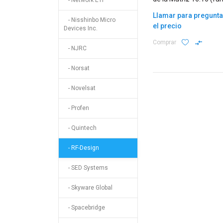
- Network ETI
out/distributiva)
Llamar para pregunta
- Nisshinbo Micro
el precio
Devices Inc.
Comprar
- NJRC
- Norsat
- Novelsat
- Profen
- Quintech
- RF-Design
- SED Systems
- Skyware Global
- Spacebridge