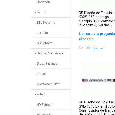
- Comtech
- Datum
RF-Diseño de FlexLink
K32S-168 encargo
ejemplo, 16:8 cambio 
- ETL Systems
la Matriz w, Salidas
Óptica
- Foxcom
Llamar para pregunta
el precio
- GD Satcom
Comprar
- GeoSat Microwave
- Global Invancom
- iDirect
- Microwave Filter
- Mitec
RF-Diseño de FlexLink
- ND Satcom
S9E-1616 Extendido L
Conmutador de Band
de la Matriz 16:16 (fan