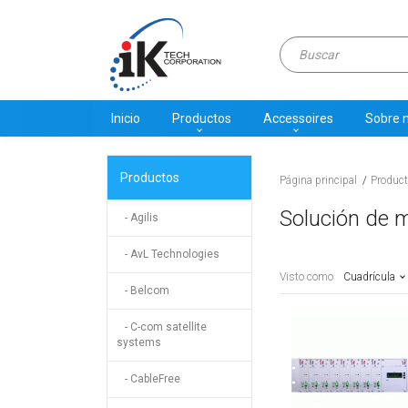
Inicio
Productos
Accessoires
Sobre 
Productos
Página principal
Produc
Solución de m
- Agilis
- AvL Technologies
Visto como
Cuadrícula
- Belcom
- C-com satellite
systems
- CableFree