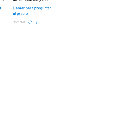
out/distributiva)
r
Llamar para preguntar
el precio
Comprar