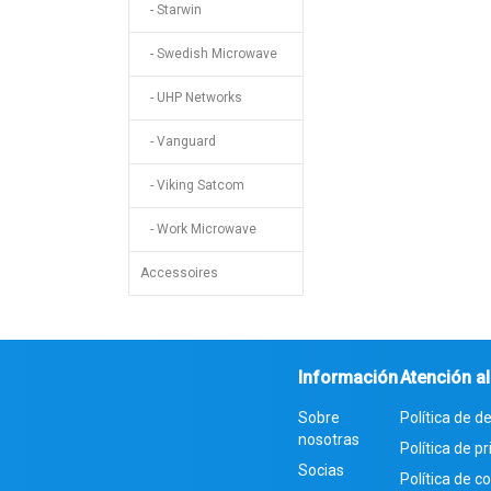
- Starwin
- Swedish Microwave
- UHP Networks
- Vanguard
- Viking Satcom
- Work Microwave
Accessoires
Información
Atención al
Sobre
Política de d
nosotras
Política de p
Socias
Política de 