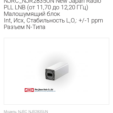
NJRC_NJR2835UN New Japan Radio
PLL LNB (от 11,70 до 12,20 ГГц)
Малошумящий блок
Int, Исх, Стабильность L,O,: +/-1 ppm
Разъем N-Типа
Модель: NJRC_NJR2835UN