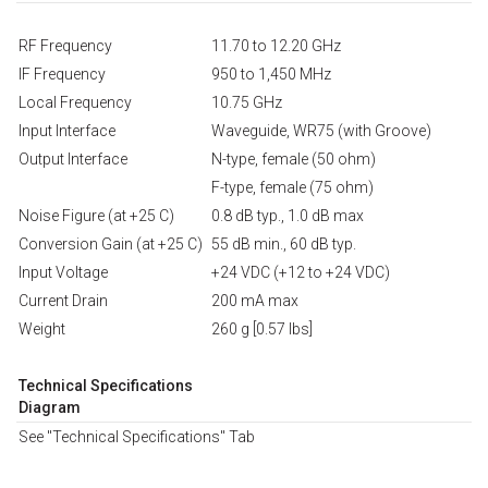
RF Frequency
11.70 to 12.20 GHz
IF Frequency
950 to 1,450 MHz
Local Frequency
10.75 GHz
Input Interface
Waveguide, WR75 (with Groove)
Output Interface
N-type, female (50 ohm)
F-type, female (75 ohm)
Noise Figure (at +25 C)
0.8 dB typ., 1.0 dB max
Conversion Gain (at +25 C)
55 dB min., 60 dB typ.
Input Voltage
+24 VDC (+12 to +24 VDC)
Current Drain
200 mA max
Weight
260 g [0.57 lbs]
Technical Specifications
Diagram
See "Technical Specifications" Tab