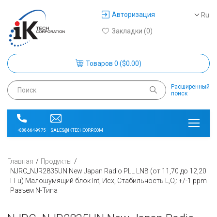
Авторизация
Ru
Закладки (0)
Товаров 0 ($0.00)
Расширенный
поиск
SALES@IKTECHCORP.COM
+888-664-9975
Главная
Продукты
NJRC_NJR2835UN New Japan Radio PLL LNB (от 11,70 до 12,20
ГГц) Малошумящий блок Int, Исх, Стабильность L,O,: +/-1 ppm
Разъем N-Типа