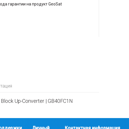
года гарантии на продукт GeoSat
тация
 Block Up-Converter | GB40FC1N
оддержки
Личный
Контактная информация