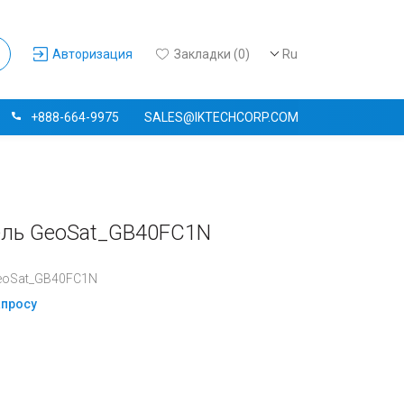
Авторизация
Закладки (0)
Ru
+888-664-9975
SALES@IKTECHCORP.COM
дель GeoSat_GB40FC1N
eoSat_GB40FC1N
апросу