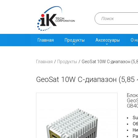
Главная
Продукты
Аксессуары
О н
Главная
Продукты
GeoSat 10W C-диапазон (5,
GeoSat 10W C-диапазон (5,85 
Блок
GeoS
GB4
Su
Об
Ни
Ра