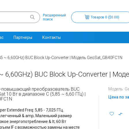
Расширенный
Товаров 0 ($0.00)
поиск
ас
Партнеры
Контакты
85 ~ 6,60GHz) BUC Block Up-Converter | Модель GeoSat_GB40FC1N
~ 6,60GHz) BUC Block Up-Converter | Мо
-повышающий преобразователь BUC
Модель: G
at 10 Вт в диапазоне C (5,85 ~ 6,60 ГГц) |
Цена по з
0FC1N
per Extended Freq: 5,85 - 7,025 ГГц.
легченный & amp; Маленький размер
зкое энергопотребление & lt; 60 Вт
зъем IF с возможностью замены на месте