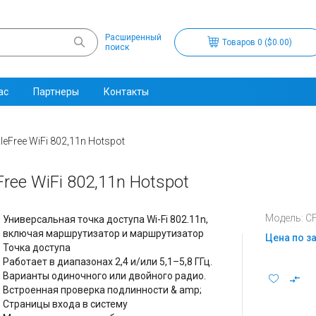
Расширенный
Товаров 0 ($0.00)
поиск
ас
Партнеры
Контакты
leFree WiFi 802,11n Hotspot
ree WiFi 802,11n Hotspot
Модель: CF
Универсальная точка доступа Wi-Fi 802.11n,
включая маршрутизатор и маршрутизатор
Цена по з
Точка доступа
Работает в диапазонах 2,4 и/или 5,1–5,8 ГГц.
Варианты одиночного или двойного радио.
Встроенная проверка подлинности & amp;
Страницы входа в систему