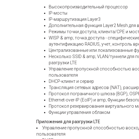
Высокопроизводительный процессор
IP-мосты
IP-маршрутизация Layer3
Дополнительная функция Layer2 Mesh для в
Режимы точки доступа, клиента/CPE и мост
WISP & amp; точка доступа - специфические
аутентификацию RADIUS, учет, контроль в
Централизованные или локализованные фу
Несколько SSID & amp; VLAN/туннели для п
разгрузки LTE
Управление пропускной способностью вос
пользователя
DHCP-клиент и сервер
Трансляция сетевых адресов (NAT), расши
Протокол пограничного шлюза (BGP), OSP
Ethernet-over-IP (EoIP) и amp; Функции безо
Протокол резервирования виртуального м
Функции управления облаком
Приложения для разгрузки LTE
Управление пропускной способностью восход
пользователя