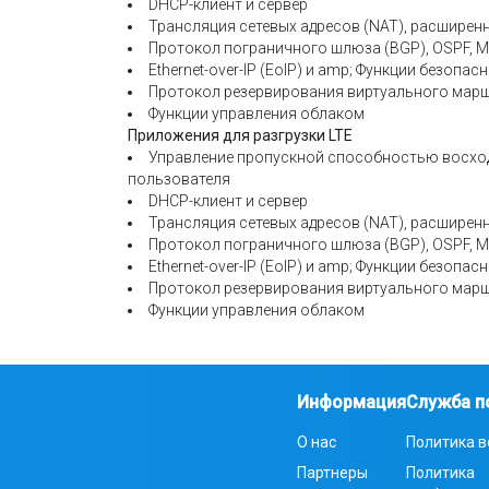
DHCP-клиент и сервер
Трансляция сетевых адресов (NAT), расширен
Протокол пограничного шлюза (BGP), OSPF, 
Ethernet-over-IP (EoIP) и amp; Функции безопас
Протокол резервирования виртуального марш
Функции управления облаком
Приложения для разгрузки LTE
Управление пропускной способностью восход
пользователя
DHCP-клиент и сервер
Трансляция сетевых адресов (NAT), расширен
Протокол пограничного шлюза (BGP), OSPF, 
Ethernet-over-IP (EoIP) и amp; Функции безопас
Протокол резервирования виртуального марш
Функции управления облаком
Информация
Служба п
О нас
Политика в
Партнеры
Политика