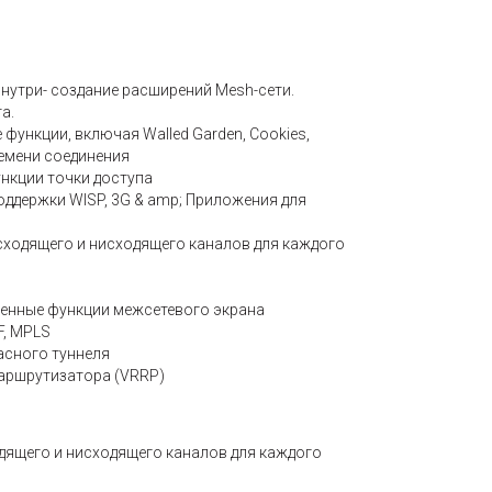
нутри- создание расширений Mesh-сети.
а.
 функции, включая Walled Garden, Cookies,
ремени соединения
нкции точки доступа
оддержки WISP, 3G & amp; Приложения для
ходящего и нисходящего каналов для каждого
ренные функции межсетевого экрана
F, MPLS
пасного туннеля
аршрутизатора (VRRP)
ящего и нисходящего каналов для каждого