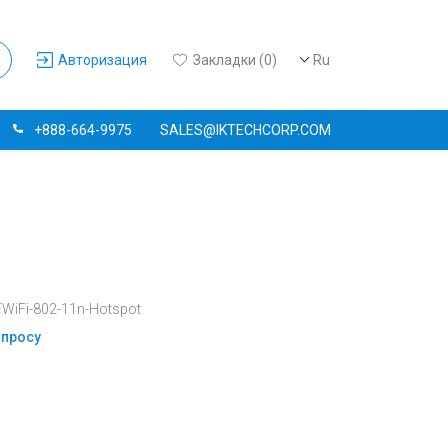
Авторизация
Закладки (0)
Ru
+888-664-9975
SALES@IKTECHCORP.COM
WiFi-802-11n-Hotspot
апросу