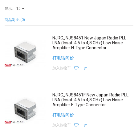
显示:
15
商品对比 (0)
NJRC_NJS8451 New Japan Radio PLL
LNA (Insat: 4,5 to 4,8 GHz) Low Noise
Amplifier N-Type Connector
打电话问价
加入购物车
NJRC_NJS8451F New Japan Radio PLL
LNA (Insat: 4,5 to 4,8 GHz) Low Noise
Amplifier F-Type Connector
打电话问价
加入购物车