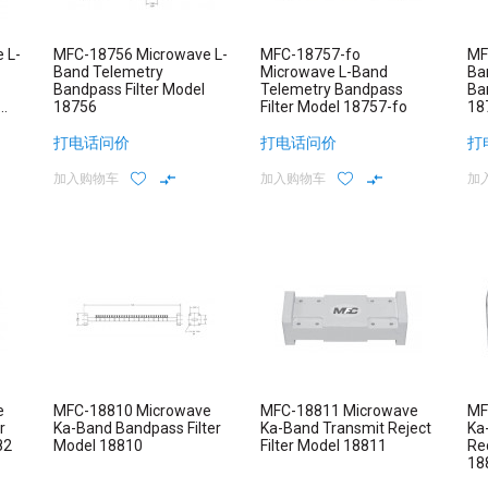
 L-
MFC-18756 Microwave L-
MFC-18757-fo
MF
Band Telemetry
Microwave L-Band
Ba
Bandpass Filter Model
Telemetry Bandpass
Ba
18756
Filter Model 18757-fo
18
打电话问价
打电话问价
打
加入购物车
加入购物车
加
e
MFC-18810 Microwave
MFC-18811 Microwave
MF
r
Ka-Band Bandpass Filter
Ka-Band Transmit Reject
Ka
82
Model 18810
Filter Model 18811
Rec
18