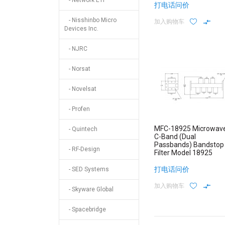
- Network ETI
打电话问价
- Nisshinbo Micro
加入购物车
Devices Inc.
- NJRC
- Norsat
- Novelsat
- Profen
MFC-18925 Microwav
- Quintech
C-Band (Dual
Passbands) Bandstop
- RF-Design
Filter Model 18925
打电话问价
- SED Systems
加入购物车
- Skyware Global
- Spacebridge