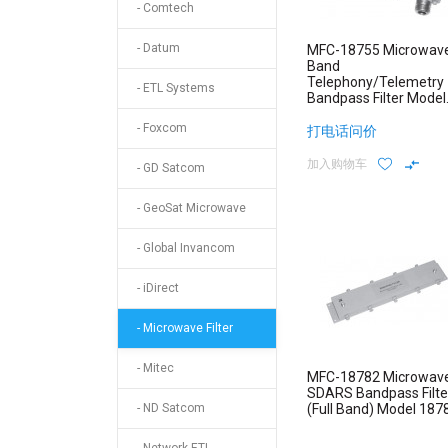
- Comtech
- Datum
MFC-18755 Microwave
Band
Telephony/Telemetry
- ETL Systems
Bandpass Filter Model
18755
- Foxcom
打电话问价
加入购物车
- GD Satcom
- GeoSat Microwave
- Global Invancom
- iDirect
- Microwave Filter
- Mitec
MFC-18782 Microwav
SDARS Bandpass Filte
- ND Satcom
(Full Band) Model 187