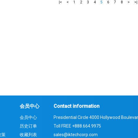
|<
<
1
2
3
4
5
6
7
8
>
>|
会员中心
Contact information
会员中心
Presidential Circle 4000 Hollywood Boulevar
历史订单
Toll FREE
+888.664.9975
政策
收藏列表
sales@iktechcorp.com