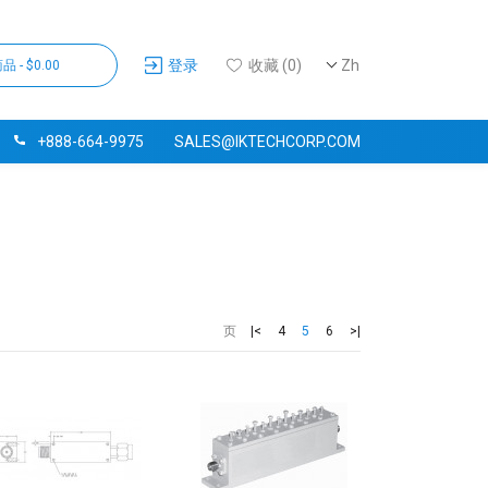
登录
收藏 (0)
Zh
品 - $0.00
+888-664-9975
SALES@IKTECHCORP.COM
|<
4
5
6
>|
页