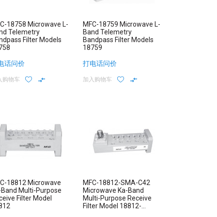
C-18758 Microwave L-
MFC-18759 Microwave L-
nd Telemetry
Band Telemetry
ndpass Filter Models
Bandpass Filter Models
758
18759
电话问价
打电话问价
入购物车
加入购物车
C-18812 Microwave
MFC-18812-SMA-C42
-Band Multi-Purpose
Microwave Ka-Band
eive Filter Model
Multi-Purpose Receive
812
Filter Model 18812-
SMA/C42