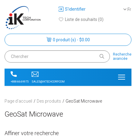
S'identifier
Fr
Liste de souhaits (0)
0 produit (s) - $0.00
Recherche
avancée
SALES@IKTECHCORP.COM
+888-664-9975
Page d'accueil
Des produits
GeoSat Microwave
GeoSat Microwave
Affiner votre recherche