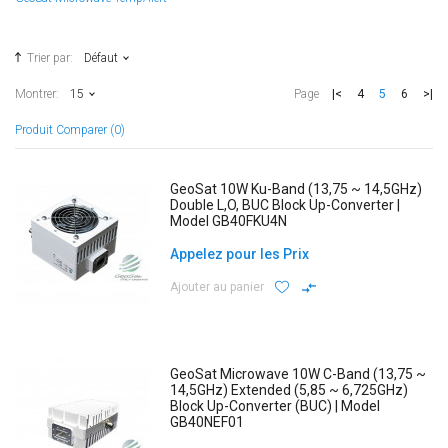
Trier par:
Défaut
|<
4
5
6
>|
Montrer:
15
Page
Produit Comparer (0)
GeoSat 10W Ku-Band (13,75 ~ 14,5GHz)
Double L,O, BUC Block Up-Converter |
Model GB40FKU4N
Appelez pour les Prix
Ajouter au panier
GeoSat Microwave 10W C-Band (13,75 ~
14,5GHz) Extended (5,85 ~ 6,725GHz)
Block Up-Converter (BUC) | Model
GB40NEF01