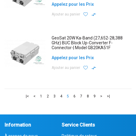
Appelez pour les Prix
Ajouter au panier
GeoSat 20W Ka-Band (27,652-28,388
GHz) BUC Block Up-Converter F-
Connector-| Model GB20KA51F
Appelez pour les Prix
Ajouter au panier
|<
<
1
2
3
4
5
6
7
8
9
>
>|
Information
Service Clients