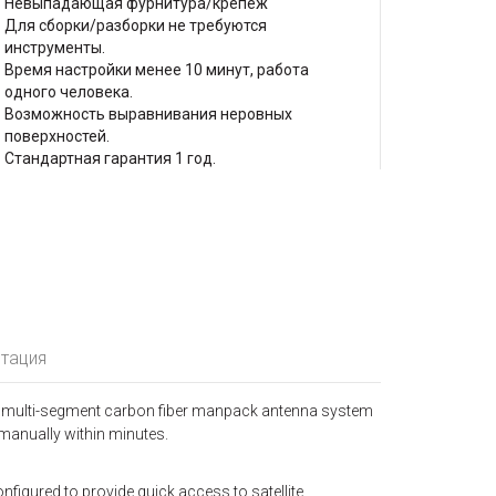
Невыпадающая фурнитура/крепеж
Для сборки/разборки не требуются
инструменты.
Время настройки менее 10 минут, работа
одного человека.
Возможность выравнивания неровных
поверхностей.
Стандартная гарантия 1 год.
тация
m multi-segment carbon fiber manpack antenna system
 manually within minutes.
igured to provide quick access to satellite