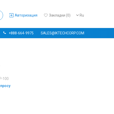
Авторизация
Закладки (0)
Ru
+888-664-9975
SALES@IKTECHCORP.COM
)
P-100
апросу