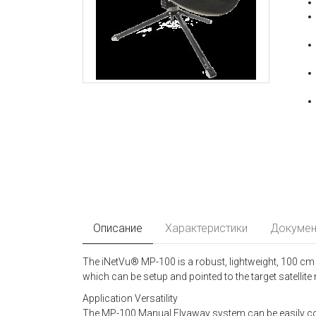
Описание
Характеристики
Докумен
The iNetVu® MP-100 is a robust, lightweight, 100 c
which can be setup and pointed to the target satellite
Application Versatility
The MP-100 Manual Flyaway system can be easily conf