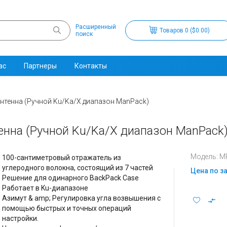
Расширенный
Товаров 0 ($0.00)
поиск
ас
Партнеры
Контакты
Антенна (Ручной Ku/Ka/X диапазон ManPack)
енна (Ручной Ku/Ka/X диапазон ManPack
Модель: M
100-сантиметровый отражатель из
углеродного волокна, состоящий из 7 частей
Цена по з
Решение для одинарного BackPack Case
Работает в Ku-диапазоне
Азимут & amp; Регулировка угла возвышения с
помощью быстрых и точных операций
настройки.