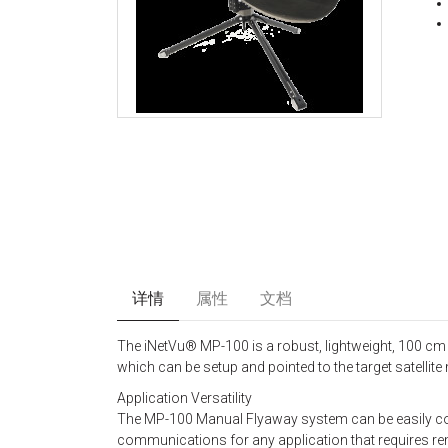
详情
属性
文档
The iNetVu® MP-100 is a robust, lightweight, 100 c
which can be setup and pointed to the target satellite
Application Versatility
The MP-100 Manual Flyaway system can be easily conf
communications for any application that requires rem