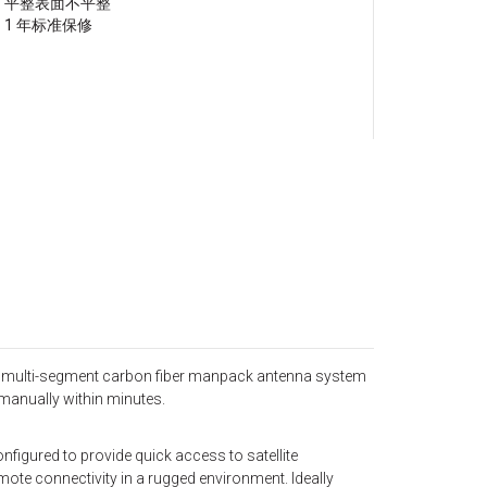
平整表面不平整
1 年标准保修
m multi-segment carbon fiber manpack antenna system
 manually within minutes.
igured to provide quick access to satellite
ote connectivity in a rugged environment. Ideally