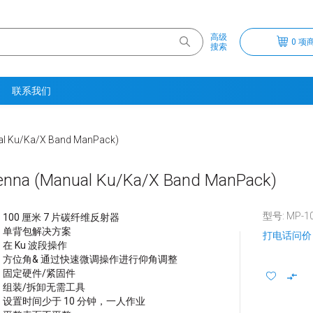
高级
0 项商
搜索
联系我们
al Ku/Ka/X Band ManPack)
enna (Manual Ku/Ka/X Band ManPack)
型号: MP-1
100 厘米 7 片碳纤维反射器
单背包解决方案
打电话问价
在 Ku 波段操作
方位角& 通过快速微调操作进行仰角调整
固定硬件/紧固件
组装/拆卸无需工具
设置时间少于 10 分钟，一人作业