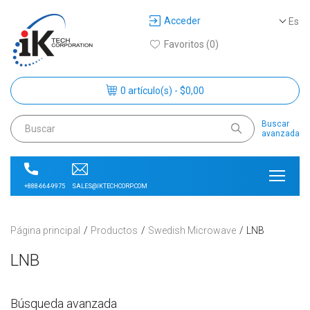
Acceder
Es
Favoritos (0)
0 artículo(s) - $0,00
Buscar
avanzada
SALES@IKTECHCORP.COM
+888-664-9975
Página principal
Productos
Swedish Microwave
LNB
LNB
Búsqueda avanzada