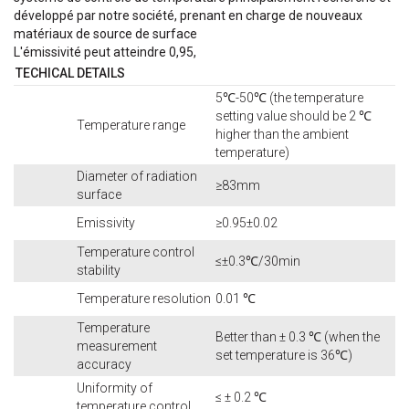
développé par notre société, prenant en charge de nouveaux
matériaux de source de surface
L'émissivité peut atteindre 0,95,
TECHICAL DETAILS
5℃-50℃ (the temperature
setting value should be 2 ℃
Temperature range
higher than the ambient
temperature)
Diameter of radiation
≥83mm
surface
Emissivity
≥0.95±0.02
Temperature control
≤±0.3℃/30min
stability
Temperature resolution
0.01 ℃
Temperature
Better than ± 0.3 ℃ (when the
measurement
set temperature is 36℃)
accuracy
Uniformity of
≤ ± 0.2 ℃
temperature control