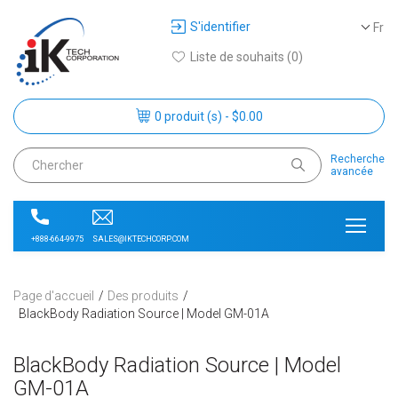
S'identifier
Fr
Liste de souhaits (0)
0 produit (s) - $0.00
Recherche
avancée
SALES@IKTECHCORP.COM
+888-664-9975
Page d'accueil
Des produits
BlackBody Radiation Source | Model GM-01A
BlackBody Radiation Source | Model
GM-01A