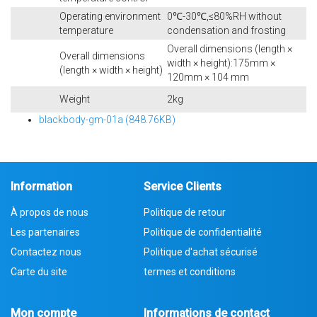
Operating environment
0℃-30℃,≤80%RH without
temperature
condensation and frosting
Overall dimensions (length ×
Overall dimensions
width × height):175mm ×
(length × width × height)
120mm × 104 mm
Weight
2kg
blackbody-gm-01a (848.76KB)
Information
Service Clients
À propos de nous
Politique de retour
Les partenaires
Politique de confidentialité
Contactez nous
Politique d'achat sécurisé
Carte du site
termes et conditions
Mon compte
Informations de contact